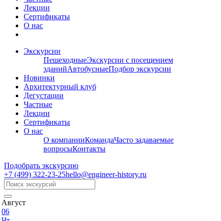
Лекции
Сертификаты
О нас
Экскурсии
Пешеходные
Экскурсии с посещением
зданий
Автобусные
Подбор экскурсии
Новинки
Архитектурный клуб
Дегустации
Частные
Лекции
Сертификаты
О нас
О компании
Команда
Часто задаваемые
вопросы
Контакты
Подобрать экскурсию
+7 (499)
322-23-25
hello@engineer-history.ru
Август
06
Чт