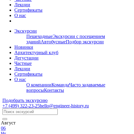
Лекции
Сертификаты
О нас
Экскурсии
Пешеходные
Экскурсии с посещением
зданий
Автобусные
Подбор экскурсии
Новинки
Архитектурный клуб
Дегустации
Частные
Лекции
Сертификаты
О нас
О компании
Команда
Часто задаваемые
вопросы
Контакты
Подобрать экскурсию
+7 (499)
322-23-25
hello@engineer-history.ru
Август
06
Чт