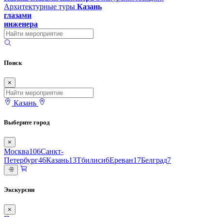
Архитектурные туры
Казань
глазами
инженера
Поиск
×
Казань
Выберите город
×
Москва
106
Санкт-
Петербург
46
Казань
13
Тбилиси
6
Ереван
17
Белград
7
Экскурсии
×