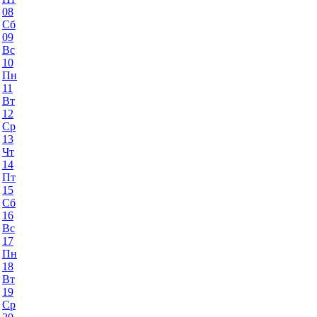
08
Сб
09
Вс
10
Пн
11
Вт
12
Ср
13
Чт
14
Пт
15
Сб
16
Вс
17
Пн
18
Вт
19
Ср