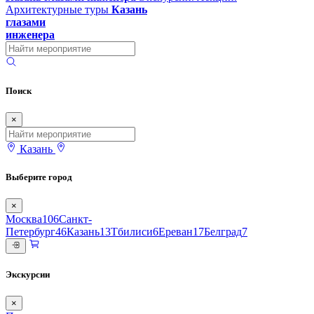
Архитектурные туры
Казань
глазами
инженера
Поиск
×
Казань
Выберите город
×
Москва
106
Санкт-
Петербург
46
Казань
13
Тбилиси
6
Ереван
17
Белград
7
Экскурсии
×