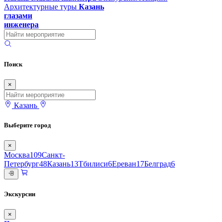
Архитектурные туры
Казань
глазами
инженера
Поиск
×
Казань
Выберите город
×
Москва
109
Санкт-
Петербург
48
Казань
13
Тбилиси
6
Ереван
17
Белград
6
Экскурсии
×