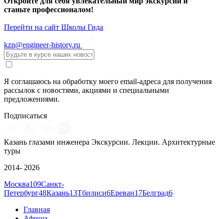
Откройте для себя увлекательный мир экскурсий и
станьте профессионалом!
Перейти на сайт Школы Гида
kzn@engineer-history.ru
Я соглашаюсь на обработку моего email-адреса для получения
рассылок с новостями, акциями и специальными
предложениями.
Подписаться
Казань глазами инженера
Экскурсии. Лекции. Архитектурные
туры
2014- 2026
Москва
109
Санкт-
Петербург
48
Казань
13
Тбилиси
6
Ереван
17
Белград
6
Главная
Афиша