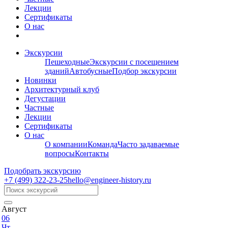
Лекции
Сертификаты
О нас
Экскурсии
Пешеходные
Экскурсии с посещением
зданий
Автобусные
Подбор экскурсии
Новинки
Архитектурный клуб
Дегустации
Частные
Лекции
Сертификаты
О нас
О компании
Команда
Часто задаваемые
вопросы
Контакты
Подобрать экскурсию
+7 (499)
322-23-25
hello@engineer-history.ru
Август
06
Чт