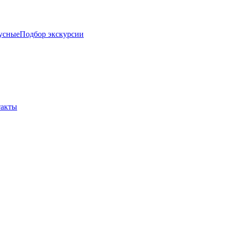
усные
Подбор экскурсии
такты