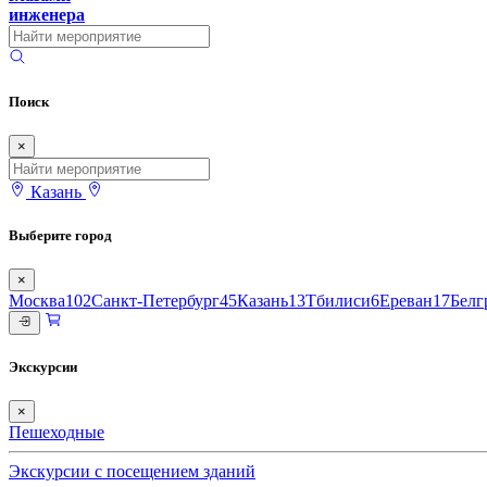
инженера
Поиск
×
Казань
Выберите город
×
Москва
102
Санкт-Петербург
45
Казань
13
Тбилиси
6
Ереван
17
Белг
Экскурсии
×
Пешеходные
Экскурсии с посещением зданий