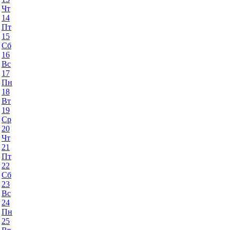
Чт
14
Пт
15
Сб
16
Вс
17
Пн
18
Вт
19
Ср
20
Чт
21
Пт
22
Сб
23
Вс
24
Пн
25