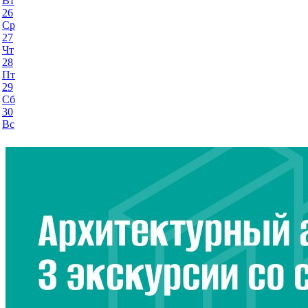
Вт
26
Ср
27
Чт
28
Пт
29
Сб
30
Вс