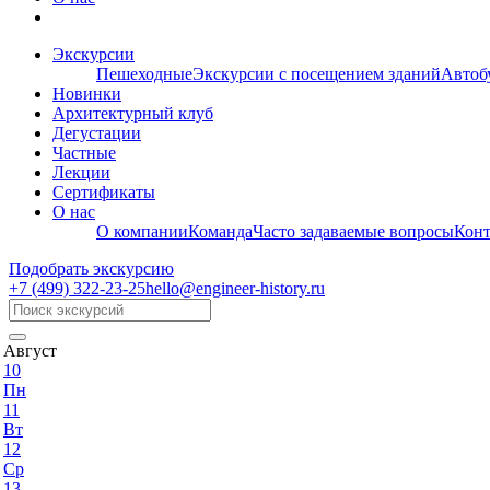
Экскурсии
Пешеходные
Экскурсии с посещением зданий
Автоб
Новинки
Архитектурный клуб
Дегустации
Частные
Лекции
Сертификаты
О нас
О компании
Команда
Часто задаваемые вопросы
Кон
Подобрать экскурсию
+7 (499)
322-23-25
hello@engineer-history.ru
Август
10
Пн
11
Вт
12
Ср
13