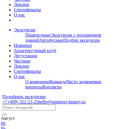
Лекции
Сертификаты
О нас
Экскурсии
Пешеходные
Экскурсии с посещением
зданий
Автобусные
Подбор экскурсии
Новинки
Архитектурный клуб
Дегустации
Частные
Лекции
Сертификаты
О нас
О компании
Команда
Часто задаваемые
вопросы
Контакты
Подобрать экскурсию
+7 (499)
322-23-25
hello@engineer-history.ru
Август
06
Чт