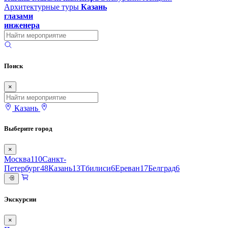
Архитектурные туры
Казань
глазами
инженера
Поиск
×
Казань
Выберите город
×
Москва
110
Санкт-
Петербург
48
Казань
13
Тбилиси
6
Ереван
17
Белград
6
Экскурсии
×