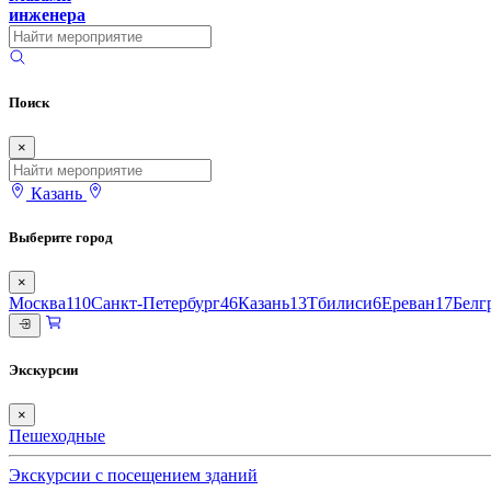
инженера
Поиск
×
Казань
Выберите город
×
Москва
110
Санкт-Петербург
46
Казань
13
Тбилиси
6
Ереван
17
Белг
Экскурсии
×
Пешеходные
Экскурсии с посещением зданий