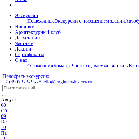
Экскурсии
Пешеходные
Экскурсии с посещением зданий
Автоб
Новинки
Архитектурный клуб
Дегустации
Частные
Лекции
Сертификаты
О нас
О компании
Команда
Часто задаваемые вопросы
Кон
Подобрать экскурсию
+7 (499)
322-23-25
hello@engineer-history.ru
Август
08
Сб
09
Вс
10
Пн
11