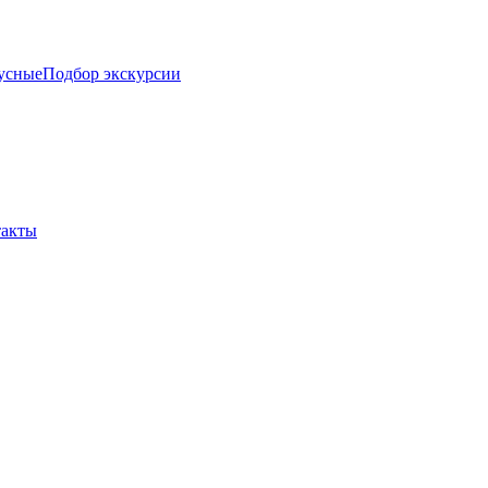
усные
Подбор экскурсии
такты