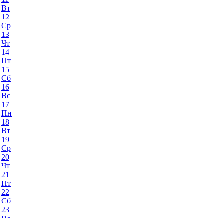
Вт
12
Ср
13
Чт
14
Пт
15
Сб
16
Вс
17
Пн
18
Вт
19
Ср
20
Чт
21
Пт
22
Сб
23